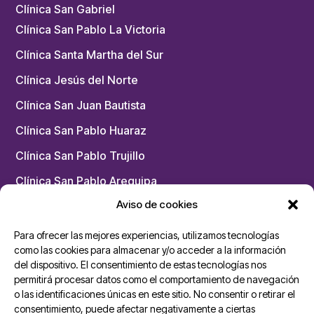
Clínica San Gabriel
Clínica San Pablo La Victoria
Clínica Santa Martha del Sur
Clínica Jesús del Norte
Clínica San Juan Bautista
Clínica San Pablo Huaraz
Clínica San Pablo Trujillo
Clínica San Pablo Arequipa
Aviso de cookies
Chacarilla – Medicina Física y Rehabilitación
Para ofrecer las mejores experiencias, utilizamos tecnologías
Unidades San Pablo
como las cookies para almacenar y/o acceder a la información
del dispositivo. El consentimiento de estas tecnologías nos
permitirá procesar datos como el comportamiento de navegación
Ambulancias Cardiomóvil
o las identificaciones únicas en este sitio. No consentir o retirar el
Dermoesthetik San Pablo
consentimiento, puede afectar negativamente a ciertas