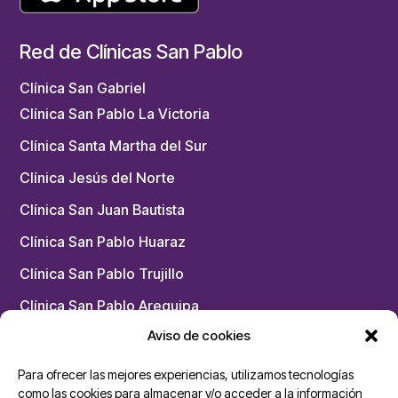
Red de Clínicas San Pablo
Clínica San Gabriel
Clínica San Pablo La Victoria
Clínica Santa Martha del Sur
Clínica Jesús del Norte
Clínica San Juan Bautista
Clínica San Pablo Huaraz
Clínica San Pablo Trujillo
Clínica San Pablo Arequipa
Aviso de cookies
Chacarilla – Medicina Física y Rehabilitación
Para ofrecer las mejores experiencias, utilizamos tecnologías
Unidades San Pablo
como las cookies para almacenar y/o acceder a la información