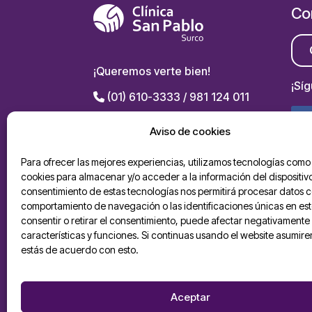
Co
¡Queremos verte bien!
¡Sí
(01) 610-3333 / 981 124 011
Av. El Polo 789, Santiago de
Aviso de cookies
Surco
Para ofrecer las mejores experiencias, utilizamos tecnologías como 
Políticas de privacidad
cookies para almacenar y/o acceder a la información del dispositivo
consentimiento de estas tecnologías nos permitirá procesar datos 
Buzón de sugerencias
De
comportamiento de navegación o las identificaciones únicas en este
AP
consentir o retirar el consentimiento, puede afectar negativamente 
Solicitud ARCO
características y funciones. Si continuas usando el website asumir
estás de acuerdo con esto.
Derechos y deberes
20107463705 Clínica San
Pablo S.A.C.
Aceptar