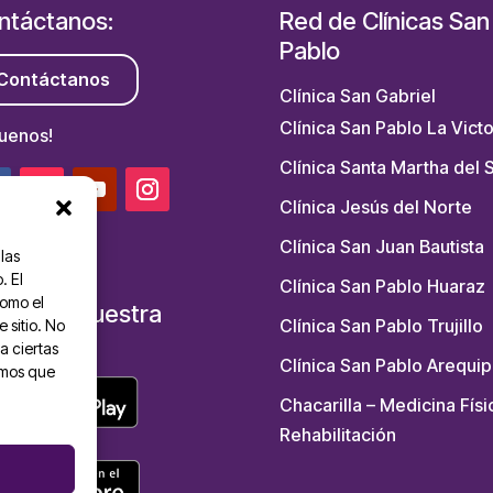
ntáctanos:
Red de Clínicas San
Pablo
Contáctanos
Clínica San Gabriel
Clínica San Pablo La Victo
guenos!
Clínica Santa Martha del 
Clínica Jesús del Norte
Clínica San Juan Bautista
las
. El
Clínica San Pablo Huaraz
como el
scarga nuestra
Clínica San Pablo Trujillo
 sitio. No
P:
a ciertas
Clínica San Pablo Arequip
emos que
Chacarilla – Medicina Físi
Rehabilitación