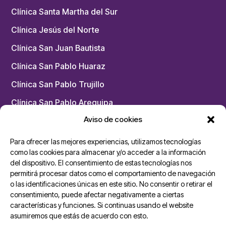
Clínica Santa Martha del Sur
Clínica Jesús del Norte
Clínica San Juan Bautista
Clínica San Pablo Huaraz
Clínica San Pablo Trujillo
Clínica San Pablo Arequipa
Aviso de cookies
Chacarilla – Medicina Física y Rehabilitación
Para ofrecer las mejores experiencias, utilizamos tecnologías
Unidades San Pablo
como las cookies para almacenar y/o acceder a la información
del dispositivo. El consentimiento de estas tecnologías nos
permitirá procesar datos como el comportamiento de navegación
Ambulancias Cardiomóvil
o las identificaciones únicas en este sitio. No consentir o retirar el
Dermoesthetik San Pablo
consentimiento, puede afectar negativamente a ciertas
características y funciones. Si continuas usando el website
Medik Center San Pablo – Los Olivos
asumiremos que estás de acuerdo con esto.