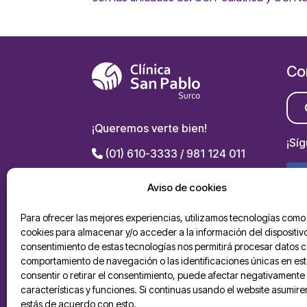
Co
¡Queremos verte bien!
¡Sí
(01) 610-3333 / 981 124 011
Av. El Polo 789, Santiago de
Aviso de cookies
Surco
Para ofrecer las mejores experiencias, utilizamos tecnologías como 
Políticas de privacidad
cookies para almacenar y/o acceder a la información del dispositivo
consentimiento de estas tecnologías nos permitirá procesar datos 
Buzón de sugerencias
De
comportamiento de navegación o las identificaciones únicas en este
AP
consentir o retirar el consentimiento, puede afectar negativamente 
Solicitud ARCO
características y funciones. Si continuas usando el website asumir
estás de acuerdo con esto.
Derechos y deberes