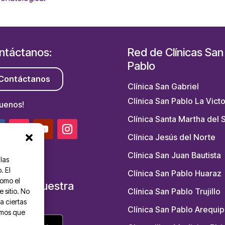
ntáctanos:
Red de Clínicas San
Pablo
Contáctanos
Clínica San Gabriel
Clínica San Pablo La Victo
guenos!
Clínica Santa Martha del 
Clínica Jesús del Norte
Clínica San Juan Bautista
las
. El
Clínica San Pablo Huaraz
como el
scarga nuestra
Clínica San Pablo Trujillo
 sitio. No
P:
a ciertas
Clínica San Pablo Arequip
emos que