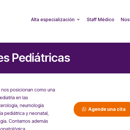
Alta especialización
Staff Médico
Nos
es Pediátricas
que nos posicionan como una
diatría en las
terología, neumología
Agende una cita
ía pediátrica y neonatal,
ología. Contamos además
eonatológica.